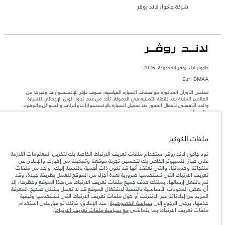
شركة جاكوار لاند روڤر
جاكوار لاند روڨر المحدودة: 2026
Eurl DMAA
تعكس الأوزان المذكورة مواصفات السيارة القياسية. سوف تؤثر الإكسسوارات وغيرها من
العناصر المثبتة بعد نقطة التصنيع في الحمولة. تأكد من عدم تجاوز الوزن الإجمالي للسيارة
والحد الأقصى لأحمال المحور عند تحميل السيارة بالإكسسوارات والركاب والسوائل والوقود
والحمولة.
المعلومات والمواصفات والأسعار والألوان المذكورة على هذا الموقع قد تختلف من بلد إلى
ملفات الكوكيز
آخر، كما أنّها قد تتغير بدون إشعار مسبق. الرجاء التواصل مع وكيلنا المحلي للتأكد من توفّرها
والتحقق من الأسعار.
تود جاكوار لاند روڤر استخدام ملفات تعريف الارتباط الخاصة بك لتخزين المعلومات اللازمة
إن النقص العالمي في أشباه الموصلات يؤثر حاليًا
على جهاز الكمبيوتر الخاص بك لتحسين تجربة موقعنا وتمكيننا من إخبارك والإعلان عن
ملاحظة مهمة حول الصور والمواصفات.
في مواصفات تصميم السيارات وتوفر الخيارات وتوقيتات التصاميم. هذا ظرف ديناميكي
منتجاتنا وخدماتنا، والتي نعتقد أنها قد تكون ذات أهمية بالنسبة إليك. واحد من ملفات
للغاية، ونتيجة لذلك، قد لا تمثّل الصور المستخدَمة ضمن موقع الويب حاليًا المواصفات الحالية
تعريف الارتباط التي نستخدمها ضرورية لعدة أجزاء من الموقع للعمل بطريقة جيدة، وقد
بالكامل بالنسبة إلى الميزات والخيارات والحلية ومجموعات الألوان. يرجى استشارة وكيلك الذي
تم بالفعل إرسالها. يمكنك حذف جميع ملفات تعريف الارتباط من هذا الموقع وحظرها، إلا
سيتمكّن من تأكيد أي تقييدات حالية معك للسماح لك باتخاذ قرار مدروس
أن بعض المكونات الأساسية بالنسبة لاشتغال الموقع قد لا تعمل بشكل صحيح. لمعرفة
المزيد عن إعلاناتنا عبر الإنترنت أو حول ملفات تعريف الارتباط التي نستخدمها وكيفية
الأرقام المقدمة هي نتيجة لاختبارات المصنع الرسمية وفقاً لتشريعات الاتحاد الأوروبي. قد
حذفها، يرجى الرجوع إلى
سياسة الخصوصية
. عند الإغلاق، فإنك توافق على استخدام
يتباين استهلك الوقود الفعلي للمركبة عن ذلك المتحقق في تلك الاختبارات كما أن هذه
ملفات تعريف الارتباط بما يتماشى
مع سياسة ملفات تعريف الارتباط
.
الأرقام بغرض المقارنة فحسب.‎‎‎