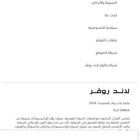
الشروط والأحكام
ابحث عنا
سياسة الخصوصية
ملفات الكوكيز
خريطة الموقع
شركة جاكوار لاند روڤر
جاكوار لاند روڨر المحدودة: 2026
Eurl DMAA
تعكس الأوزان المذكورة مواصفات السيارة القياسية. سوف تؤثر الإكسسوارات وغيرها من
العناصر المثبتة بعد نقطة التصنيع في الحمولة. تأكد من عدم تجاوز الوزن الإجمالي للسيارة
والحد الأقصى لأحمال المحور عند تحميل السيارة بالإكسسوارات والركاب والسوائل والوقود
والحمولة.