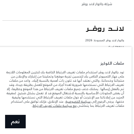
شركة جاكوار لاند روڤر
جاكوار لاند روڨر المحدودة: 2026
Eurl DMAA
تعكس الأوزان المذكورة مواصفات السيارة القياسية. سوف تؤثر الإكسسوارات وغيرها من
العناصر المثبتة بعد نقطة التصنيع في الحمولة. تأكد من عدم تجاوز الوزن الإجمالي للسيارة
ملفات الكوكيز
والحد الأقصى لأحمال المحور عند تحميل السيارة بالإكسسوارات والركاب والسوائل والوقود
والحمولة.
تود جاكوار لاند روڤر استخدام ملفات تعريف الارتباط الخاصة بك لتخزين المعلومات اللازمة
على جهاز الكمبيوتر الخاص بك لتحسين تجربة موقعنا وتمكيننا من إخبارك والإعلان عن
منتجاتنا وخدماتنا، والتي نعتقد أنها قد تكون ذات أهمية بالنسبة إليك. واحد من ملفات
المعلومات والمواصفات والأسعار والألوان المذكورة على هذا الموقع قد تختلف من بلد إلى
آخر، كما أنّها قد تتغير بدون إشعار مسبق. الرجاء التواصل مع وكيلنا المحلي للتأكد من توفّرها
تعريف الارتباط التي نستخدمها ضرورية لعدة أجزاء من الموقع للعمل بطريقة جيدة، وقد
والتحقق من الأسعار.
تم بالفعل إرسالها. يمكنك حذف جميع ملفات تعريف الارتباط من هذا الموقع وحظرها، إلا
أن بعض المكونات الأساسية بالنسبة لاشتغال الموقع قد لا تعمل بشكل صحيح. لمعرفة
إن النقص العالمي في أشباه الموصلات يؤثر حاليًا
ملاحظة مهمة حول الصور والمواصفات.
المزيد عن إعلاناتنا عبر الإنترنت أو حول ملفات تعريف الارتباط التي نستخدمها وكيفية
في مواصفات تصميم السيارات وتوفر الخيارات وتوقيتات التصاميم. هذا ظرف ديناميكي
حذفها، يرجى الرجوع إلى
سياسة الخصوصية
. عند الإغلاق، فإنك توافق على استخدام
للغاية، ونتيجة لذلك، قد لا تمثّل الصور المستخدَمة ضمن موقع الويب حاليًا المواصفات الحالية
ملفات تعريف الارتباط بما يتماشى
مع سياسة ملفات تعريف الارتباط
.
بالكامل بالنسبة إلى الميزات والخيارات والحلية ومجموعات الألوان. يرجى استشارة وكيلك الذي
سيتمكّن من تأكيد أي تقييدات حالية معك للسماح لك باتخاذ قرار مدروس
الأرقام المقدمة هي نتيجة لاختبارات المصنع الرسمية وفقاً لتشريعات الاتحاد الأوروبي. قد
نعم
يتباين استهلك الوقود الفعلي للمركبة عن ذلك المتحقق في تلك الاختبارات كما أن هذه
الأرقام بغرض المقارنة فحسب.‎‎‎