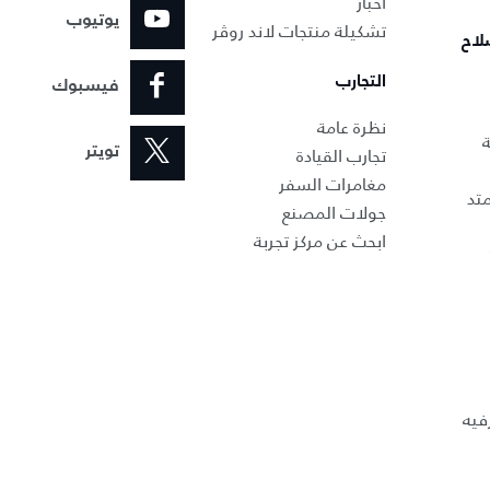
أخبار
يوتيوب
تشكيلة منتجات لاند روڤر
لاح
التجارب
فيسبوك
نظرة عامة
ة
تجارب القيادة
تويتر
مغامرات السفر
تد
جولات المصنع
ابحث عن مركز تجربة
فيه