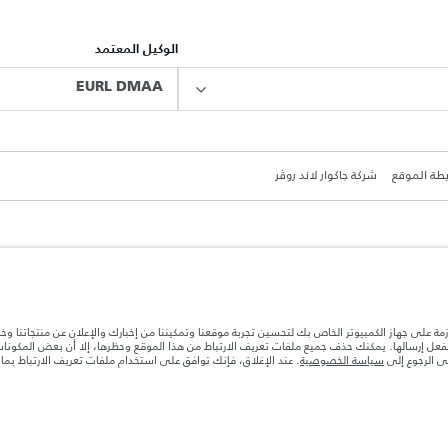
الوكيل المعتمد
EURL DMAA
طة الموقع
شركة جاكوار لاند روڤر
ة بعد نقطة التصنيع في الحمولة. تأكد من عدم تجاوز الوزن الإجمالي للسيارة والحد الأقصى لأحمال المحور عن
ازمة على جهاز الكمبيوتر الخاص بك لتحسين تجربة موقعنا وتمكيننا من إخبارك والإعلان عن منتجاتنا وخ
بالفعل إرسالها. يمكنك حذف جميع ملفات تعريف الارتباط من هذا الموقع وحظرها، إلا أن بعض المكون
جى الرجوع إلى
سياسة الخصوصية
. عند الإغلاق، فإنك توافق على استخدام ملفات تعريف الارتباط بم
ها قد تتغير بدون إشعار مسبق. الرجاء التواصل مع وكيلنا المحلي للتأكد من توفّرها والتحقق من الأسعار.
ات تصميم السيارات وتوفر الخيارات وتوقيتات التصاميم. هذا ظرف ديناميكي للغاية، ونتيجة لذلك، قد لا تمثّل
معك للسماح لك باتخاذ قرار مدروس
تهلك الوقود الفعلي للمركبة عن ذلك المتحقق في تلك الاختبارات كما أن هذه الأرقام بغرض المقارنة فحسب.‎‎‎