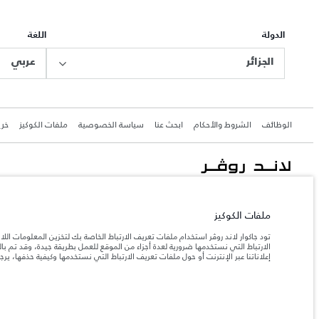
الدولة
اللغة
الجزائر
عربي
الوظائف
الشروط والأحكام
ابحث عنا
سياسة الخصوصية
ملفات الكوكيز
خري
جاكوار لاند روڨر المحدودة: 2026
Eurl DMAA
ملفات الكوكيز
تعكس الأوزان المذكورة مواصفات السيارة القياسية. سوف تؤثر الإكسسوارات وغيرها من العناصر المثبت
تود جاكوار لاند روڤر استخدام ملفات تعريف الارتباط الخاصة بك لتخزين المعلومات الل
الارتباط التي نستخدمها ضرورية لعدة أجزاء من الموقع للعمل بطريقة جيدة، وقد تم 
إعلاناتنا عبر الإنترنت أو حول ملفات تعريف الارتباط التي نستخدمها وكيفية حذفها، ير
المعلومات والمواصفات والأسعار والألوان المذكورة على هذا الموقع قد تختلف من بلد إلى آخر، كما أنّ
إن النقص العالمي في أشباه الموصلات يؤثر حاليًا في مواصف
ملاحظة مهمة حول الصور والمواصفات.
والخيارات والحلية ومجموعات الألوان. يرجى استشارة وكيلك الذي سيتمكّن من تأكيد أي تقييدات حالية 
الأرقام المقدمة هي نتيجة لاختبارات المصنع الرسمية وفقاً لتشريعات الاتحاد الأوروبي. قد يتباين اس