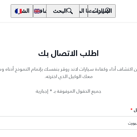
السيارات
المالكون
البحث
الاكتشاف
الشراء
ابحث عنا
اطلب الاتصال بك
ن اكتشاف أداء وكفاءة سيارات لاند روڤر بنفسك بإتمام النموذج أدناه 
معك الوكيل الذي اخترته.
جميع الحقول المرفوقة بـ * إجبارية
ل
*