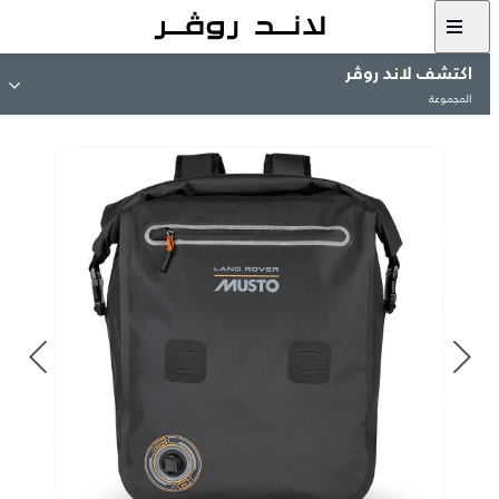
اكتشف لاند روڤر
المجموعة