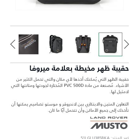
حقيبة ظهر مخيطة بعلامة ميروفا
حقيبة الظهر التي يُمكنك أخذها لأي مكان والتي تحمل الكثير من
الأشياء. مُصنعة من مادة PVC 500D المُختارة لجودتها ومتانتها التي
لامثيل لها.
التعاون المتين والابتكاري بين لاندروڤر و موستو تصاميم يمكنها أن
تأخذك إلى جميع الأماكن وأن تتحمل أيًا ما كان.
كود المنتج: 51LGLU385BKA