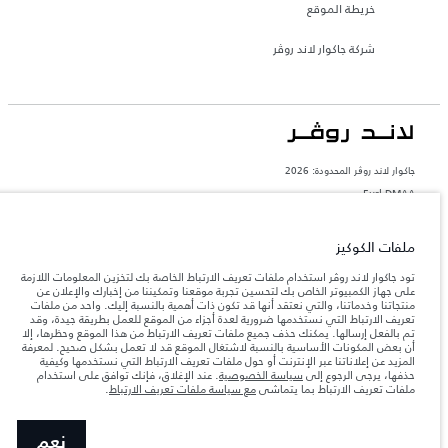
خريطة الموقع
شركة جاكوار لاند روڤر
جاكوار لاند روڨر المحدودة: 2026
Eurl DMAA
تعكس الأوزان المذكورة مواصفات السيارة القياسية. سوف تؤثر الإكسسوارات وغيرها من
العناصر المثبتة بعد نقطة التصنيع في الحمولة. تأكد من عدم تجاوز الوزن الإجمالي للسيارة
ملفات الكوكيز
والحد الأقصى لأحمال المحور عند تحميل السيارة بالإكسسوارات والركاب والسوائل والوقود
والحمولة.
تود جاكوار لاند روڤر استخدام ملفات تعريف الارتباط الخاصة بك لتخزين المعلومات اللازمة
على جهاز الكمبيوتر الخاص بك لتحسين تجربة موقعنا وتمكيننا من إخبارك والإعلان عن
منتجاتنا وخدماتنا، والتي نعتقد أنها قد تكون ذات أهمية بالنسبة إليك. واحد من ملفات
المعلومات والمواصفات والأسعار والألوان المذكورة على هذا الموقع قد تختلف من بلد إلى
آخر، كما أنّها قد تتغير بدون إشعار مسبق. الرجاء التواصل مع وكيلنا المحلي للتأكد من توفّرها
تعريف الارتباط التي نستخدمها ضرورية لعدة أجزاء من الموقع للعمل بطريقة جيدة، وقد
والتحقق من الأسعار.
تم بالفعل إرسالها. يمكنك حذف جميع ملفات تعريف الارتباط من هذا الموقع وحظرها، إلا
أن بعض المكونات الأساسية بالنسبة لاشتغال الموقع قد لا تعمل بشكل صحيح. لمعرفة
إن النقص العالمي في أشباه الموصلات يؤثر حاليًا
ملاحظة مهمة حول الصور والمواصفات.
المزيد عن إعلاناتنا عبر الإنترنت أو حول ملفات تعريف الارتباط التي نستخدمها وكيفية
في مواصفات تصميم السيارات وتوفر الخيارات وتوقيتات التصاميم. هذا ظرف ديناميكي
حذفها، يرجى الرجوع إلى
سياسة الخصوصية
. عند الإغلاق، فإنك توافق على استخدام
للغاية، ونتيجة لذلك، قد لا تمثّل الصور المستخدَمة ضمن موقع الويب حاليًا المواصفات الحالية
ملفات تعريف الارتباط بما يتماشى
مع سياسة ملفات تعريف الارتباط
.
بالكامل بالنسبة إلى الميزات والخيارات والحلية ومجموعات الألوان. يرجى استشارة وكيلك الذي
سيتمكّن من تأكيد أي تقييدات حالية معك للسماح لك باتخاذ قرار مدروس
الأرقام المقدمة هي نتيجة لاختبارات المصنع الرسمية وفقاً لتشريعات الاتحاد الأوروبي. قد
نعم
يتباين استهلك الوقود الفعلي للمركبة عن ذلك المتحقق في تلك الاختبارات كما أن هذه