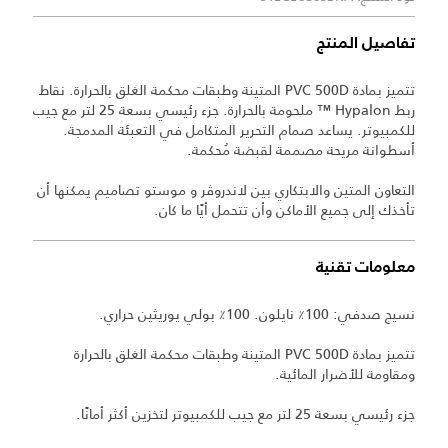
تفاصيل المنتج
تتميز بمادة PVC 500D المتينة وطبقات محكمة الغلق بالحرارة. نقاط
ربط Hypalon ™ ملحومة بالحرارة. جزء رئيسي بسعة 25 لتر مع جيب
للكمبيوتر. يساعد صمام التحرير المتكامل في التعبئة المدمجة.
أسطوانة مريحة مصممة لقبضة مُحكمة.
التعاون المتين والابتكاري بين لاندروڤر و موستو تصاميم يمكنها أن
تأخذك إلى جميع الأماكن وأن تتحمل أيًا ما كان.
معلومات تقنية
نسيج صدفي: 100٪ نايلون. 100٪ بولي يوريثين حراري.
تتميز بمادة PVC 500D المتينة وطبقات محكمة الغلق بالحرارة
ومقاومة للأضرار المائية.
جزء رئيسي بسعة 25 لتر مع جيب للكمبيوتر لتخزين أكثر أمانًا.