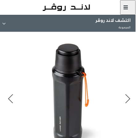
اكتشف لاند روڤر
المجموعة