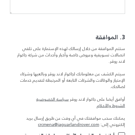
3. الموافقة
ستتم الموافقة من خلال إرسالك لهذه الإستمارة على تلقي
اتصالات تسويقية وعروض خاصة وأخبار وأحداث من شركة جاكوار
لاند روڤر.
سيتم الكشف عن معلوماتك لجاكوار لاند روڤر وبائعيها وشركاء
الإمتياز والوكالات والشركات التابعة أو المرتبطة لتقديم خدمات
لصالحك.
أوافق أيضا على جاكوار لاند روڤر
سياسة الخصوصية
الشروط والأحكام
يمكنك سحب موافقتك في أي وقت عن طريق إرسال بريد
إلكتروني إلى:
crcmena@jaguarlandrover.com