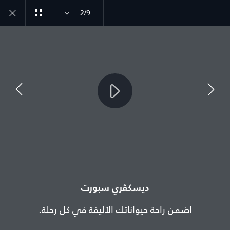
2/9
انضم إلى الحوار
الدولة
الجزائر
ديسكڤري سبورت
اللغة
اضمن راحة حيواناتك الأليفة في كل رحلة.
عربي
الوكيل المعتمد